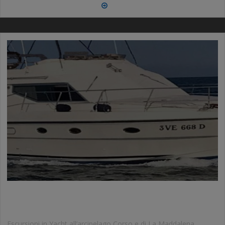
More
JUSTSARDINIA BOAT
Escursioni in Yacht all’arcipelago Corso e di La Maddalena