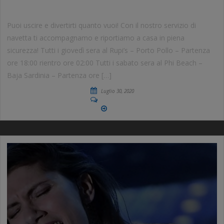
SERVIZIO NAVETTA
Puoi uscire e divertirti quanto vuoi! Con il nostro servizio di
navetta ti accompagnamo e riportiamo a casa in piena
sicurezza! Tutti i giovedì sera al Rupi’s – Porto Pollo – Partenza
ore 18:00 rientro ore 02:00 Tutti i sabato sera al Phi Beach –
Baja Sardinia – Partenza ore […]
Luglio 30, 2020
No Comments
More