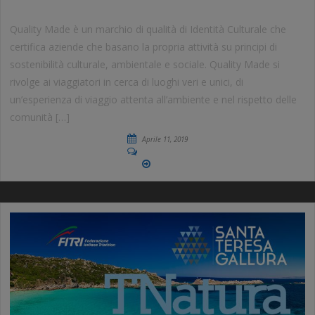
Quality Made è un marchio di qualità di Identità Culturale che
certifica aziende che basano la propria attività su principi di
sostenibilità culturale, ambientale e sociale. Quality Made si
rivolge ai viaggiatori in cerca di luoghi veri e unici, di
un’esperienza di viaggio attenta all’ambiente e nel rispetto delle
comunità […]
Aprile 11, 2019
No Comments
More