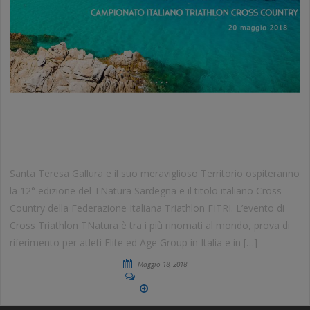
TNATURA SARDEGNA 2018
TRIATHLON CROSS COUNTRY
Santa Teresa Gallura e il suo meraviglioso Territorio ospiteranno
la 12° edizione del TNatura Sardegna e il titolo italiano Cross
Country della Federazione Italiana Triathlon FITRI. L’evento di
Cross Triathlon TNatura è tra i più rinomati al mondo, prova di
riferimento per atleti Elite ed Age Group in Italia e in […]
Maggio 18, 2018
No Comments
More