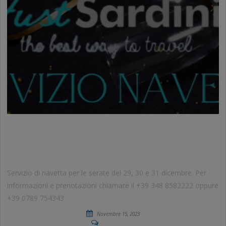
SERVIZIO NAVETTA EVENTI DI FINE
ANNO
Servizio di navetta per le serate del 29, 30 e 31 dicembre. Per
informazioni e prenotazioni chiamare il +39 348 8582222 oppure
+39 0789 754343
Novembre 15, 2023
No Comments