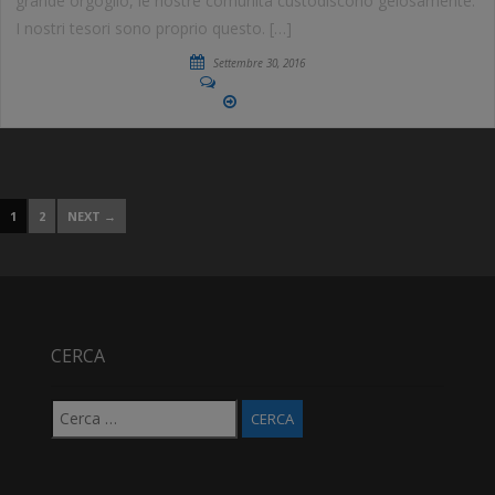
grande orgoglio, le nostre comunità custodiscono gelosamente.
I nostri tesori sono proprio questo. […]
Settembre 30, 2016
No Comments
More
1
2
NEXT →
CERCA
Ricerca
per: