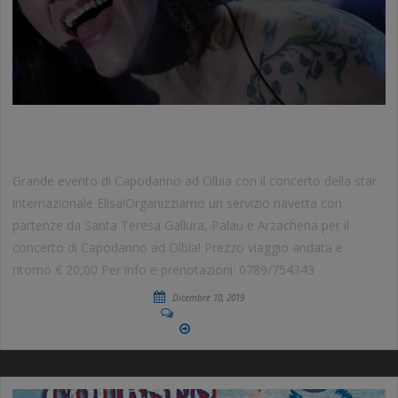
CAPODANNO 2020 CON ELISA
Grande evento di Capodanno ad Olbia con il concerto della star
internazionale Elisa!Organizziamo un servizio navetta con
partenze da Santa Teresa Gallura, Palau e Arzachena per il
concerto di Capodanno ad Olbia! Prezzo viaggio andata e
ritorno € 20,00 Per info e prenotazioni: 0789/754343
Dicembre 10, 2019
No Comments
More