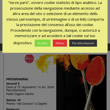
"terze parti", ovvero cookie statistici di tipo analitico. La
Settore Turistico di Rimini. Ci troverai i giorni 12-13-14 ottobre
prosecuzione della navigazione mediante accesso ad
2017 e potrai conoscere in anteprima le novità, offerte ed i
altra area del sito o selezione di un elemento dello
nuovi servizi per la stagione turistica 2018. Siamo presso il
stesso (ad esempio, di un'immagine o di un link) comporta
Padiglione C5 – Corsia 5 – Stand 131bis.
la prestazione del consenso all'uso dei cookie.
Ottobre 3, 2017
Procedendo con la navigazione, dunque, ci autorizzi a
No Comments
memorizzare e ad accedere a tali cookie sul tuo
More
dispositivo.
Accetto
Rifiuto
Più informazioni