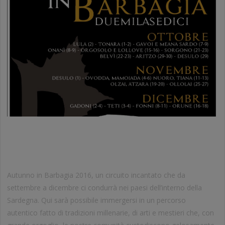
AUTUNNO IN BARBAGIA – CORTES
APERTAS
Autunno in Barbagia 2016, un circuito incantato che da
settembre a dicembre ci condurrà nei paesi dell’interno della
Sardegna. Qui sarà possibile immergersi in un percorso
autentico fatto di tradizioni millenarie, di arti e mestieri che, con