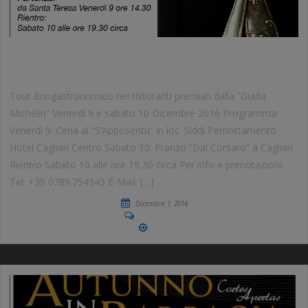
TOUR ENOGASTRONOMICO
Tour Enogastronomico nei ristoranti premiati dalla “Guida
Michelin” Venerdì 9 e sabato 10 Dicembre 2016 Programma:
Venerdì 9: Cena al “S’Apposentu” in loc. Siddi Pernottamento
Hotel Cagliari Centro Sabato 10: Pranzo “Dal Corsaro” a Cagliari
Rientro Sabato 10 alle ore 19,30 circa Per info e prenotazioni:
Tel: +39 0789.754343 E-Mail: […]
Dicembre 1, 2016
No Comments
More