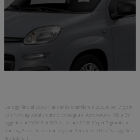
OFFERTE AUTONOLEGGIO
AEROPORTO OLBIA
Da oggi fino al 30/06 Fiat Panda o similare € 250,00 per 7 giorni
con franchigiaGratis ritiro e consegna in Aeroporto di Olbia Da
oggi fino al 30/06 Fiat 500 o similare € 260,00 per 7 giorni con
franchigiGratis ritiro e consegna in Aeroporto Olbia Da oggi fino
al 30/06 […]