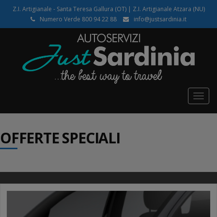
Z.I. Artigianale - Santa Teresa Gallura (OT) | Z.I. Artigianale Atzara (NU)
Numero Verde 800 94 22 88
info@justsardinia.it
Togg
navig
OFFERTE SPECIALI