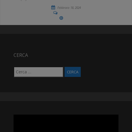
Febbraio 18, 2024
No Comments
More
CERCA
Ricerca
per:
Video
Player